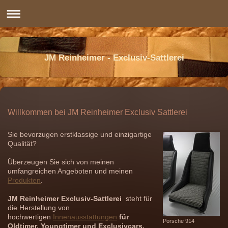
JM Reinheimer - Exclusiv-Sattlerei
Willkommen bei JM Reinheimer Exclusiv Sattlerei
Sie bevorzugen erstklassige und einzigartige
Qualität?
Überzeugen Sie sich von meinen
umfangreichen Angeboten und meinen
Produkten
.
JM Reinheimer Exclusiv-Sattlerei
steht für
die Herstellung von
hochwertigen
Innenausstattungen
für
Porsche 914
Oldtimer, Youngtimer und Exclusivcars,